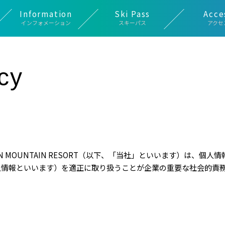
Information
Ski Pass
Acce
インフォメーション
スキーパス
アクセ
キッズパーク・キッズスクール・託児
アスリート応援プロジェクト
デジタルパンフレット
春スキー・早朝営業
バス時刻表について
ナイター営業
安全のために
レストラン
レンタル
リフト券窓口販売料金
Ikon Pass
所
cy
EN MOUNTAIN RESORT（以下、「当社」といいます）は、
人情報といいます）を適正に取り扱うことが企業の重要な社会的責