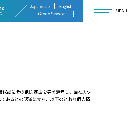
Japanease
English
ss
toggle navigation
MENU
Green Season
ス
個人情報保護法その他関連法令等を遵守し、当社の保
務であるとの認識に立ち、以下のとおり個人情