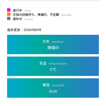
運行中
Open
天候の回復待ち、準備中、不定期
Standby
運休中
Closed
最終更新：
2026/08/09
天気
weather
準備中
気温
temperature
0
℃
積雪
snowfall
0
cm