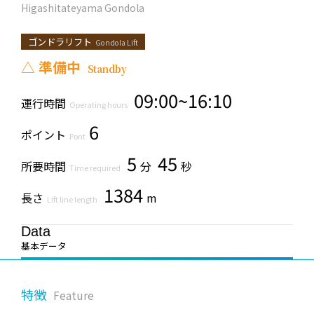
Higashitateyama Gondola
ゴンドラリフト
Gondola Lift
△
準備中
Standby
09:00~16:10
運行時間
Operating hours
6
ポイント
Pont
5
45
所要時間
分
秒
Time required
1384
長さ
m
Lift line length
Data
基本データ
特徴
Feature