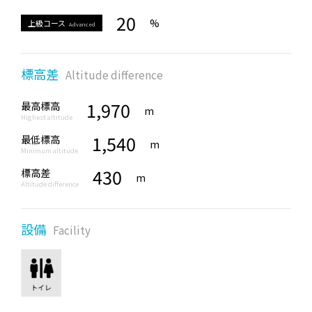
20
%
上級コース
Advanced
標高差
Altitude difference
1,970
最高標高
m
Highest altitude
1,540
最低標高
m
Minimum altitude
430
標高差
m
Altitude difference
設備
Facility