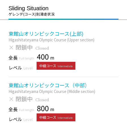
Sliding Situation
ゲレンデ(コース)別滑走状況
東館山オリンピックコース(上部)
Higashitateyama Olympic Course (Upper section)
×
閉鎖中
Closed
400
全長
m
Full length
中級コース
レベル
Intermediate
Level
東館山オリンピックコース（中部）
Higashitateyama Olympic Course (Middle section)
×
閉鎖中
Closed
800
全長
m
Full length
中級コース
レベル
Intermediate
Level