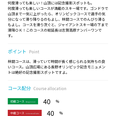
何度滑っても楽しい！山頂には記念撮影スポットも。
何度滑っても楽しいコースが満載のスキー場です。ゴンドラで
山頂まで一気に上がったら、オリンピックコースで選手の気
分になって滑り降りるのもよし、林間コースでのんびり滑る
もよし。コースを滑り次ぐと、ジャイアントスキー場の下まで
滑降ＯＫ！このコースの総延長は志賀高原ナンバーワンで
す。
ポイント
Point
林間コースは、滑っていて時間が長く感じられる気持ちの良
いコース。山頂広場にある長野オリンピック記念モニュメン
トは絶好の記念撮影スポットですよ。
コース配分
Course allocation
40
%
初級コース
Beginner
40
%
中級コース
Intermediate